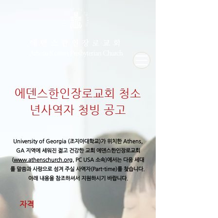
에덴스한인장로교회
Athens Korean Presbyterian Church
에덴스한인장로교회 청소
년사역자 청빙 공고
University of Georgia (조지아대학교)가 위치한 Athens,
GA 지역에 세워진 젊고 건강한 교회 에덴스한인장로교회
(
www.athenschurch.org
, PC USA 소속)에서는 다음 세대
를 말씀과 사랑으로 섬겨 주실 사역자(Part-time)를 찾습니다.
아래 내용을 참조하셔서 지원하시기 바랍니다.
​자격